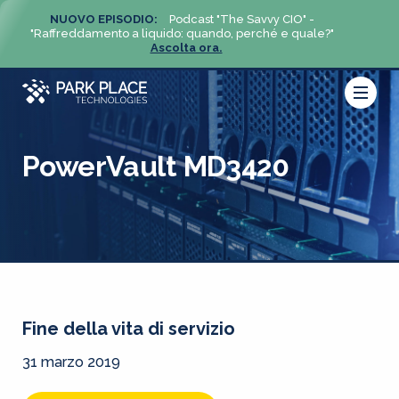
NUOVO EPISODIO:
Podcast "The Savvy CIO" -
NUO
?"
"Raffreddamento a liquido: quando, perché e quale?"
"Raffre
Ascolta ora.
PowerVault MD3420
Fine della vita di servizio
31 marzo 2019