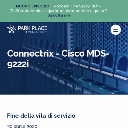
NUOVO EPISODIO:
Podcast "The Savvy CIO" -
NUO
?"
"Raffreddamento a liquido: quando, perché e quale?"
"Raffre
Ascolta ora.
Connectrix - Cisco MDS-
9222i
Fine della vita di servizio
30 aprile 2020