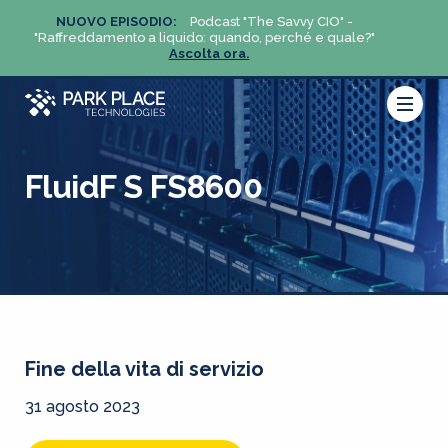
NUOVO EPISODIO:
Podcast "The Savvy CIO" -
NUO
?"
"Raffreddamento a liquido: quando, perché e quale?"
"Raffre
Ascolta ora.
FluidF S FS8600
Fine della vita di servizio
31 agosto 2023