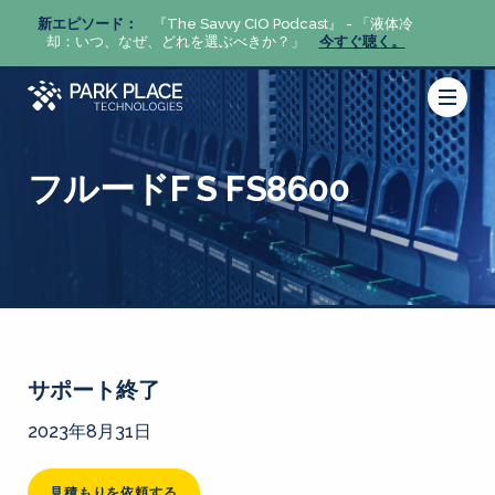
体冷
新エピソード：
『The Savvy CIO Podcast』 - 「液体冷
新エピ
。
却：いつ、なぜ、どれを選ぶべきか？」
今すぐ聴く。
却：い
フルードF S FS8600
サポート終了
2023年8月31日
見積もりを依頼する