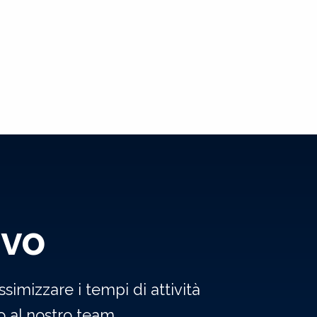
ivo
simizzare i tempi di attività
 al nostro team.