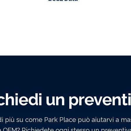
chiedi un prevent
di più su come Park Place può aiutarvi a mas
a OEM? Richiedete oggi stesso un preventivo