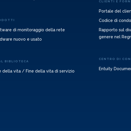
CLIENTI E FORN
Portale del clie
Codice di condot
ODOTTI
tware di monitoraggio della rete
Rapporto sul diva
genere nel Reg
dware nuovo e usato
CENTRO DI CO
SL BIBLIOTECA
Entuity Docume
e della vita / Fine della vita di servizio