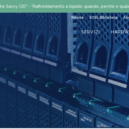
he Savvy CIO" - "Raffreddamento a liquido: quando, perché e qual
Risorse
EOSL Biblioteca
Az
SERVIZI
HARDW