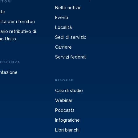
ITORI
Nelle notizie
nte
Eventi
ta per i fornitori
Località
rio retributivo di
Sedi di servizio
no Unito
Carriere
Servizi federali
NOSCENZA
ntazione
RISORSE
Casi di studio
Webinar
Podcasts
Infografiche
Libri bianchi