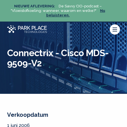
NIEUWE AFLEVERING:
De Savvy CIO-podcast –
NIEU
u
"Vloeistofkoeling: wanneer, waarom en welke?"
Nu
"Vloeis
beluisteren.
Connectrix - Cisco MDS-
9509-V2
Verkoopdatum
1 juni 2006