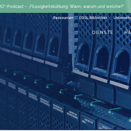
IO“-Podcast – „Flüssigkeitskühlung: Wann, warum und welche?“
Ressourcen
EOSL Bibliothek
Unterneh
DIENSTE
H