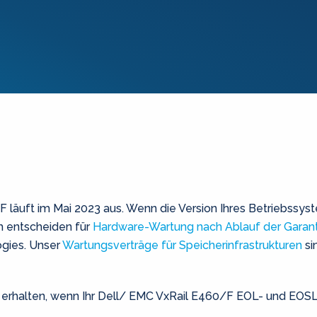
/F
läuft im Mai 2023
aus.
Wenn die Version Ihres Betriebssyste
h entscheiden für
Hardware-Wartung nach Ablauf der Garant
ogies. Unser
Wartungsverträge für Speicherinfrastrukturen
si
rhalten, wenn Ihr Dell/ EMC VxRail E460/F EOL- und EOSL -T