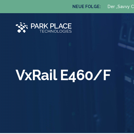
NEUE FOLGE:
Der „Savvy C
VxRail E460/F