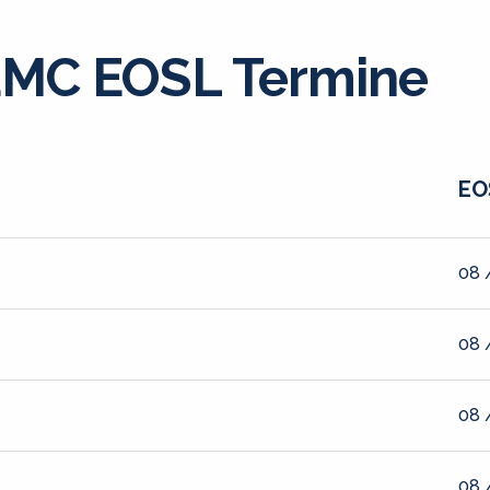
MC EOSL Termine
EO
08 
08 
08 
08 