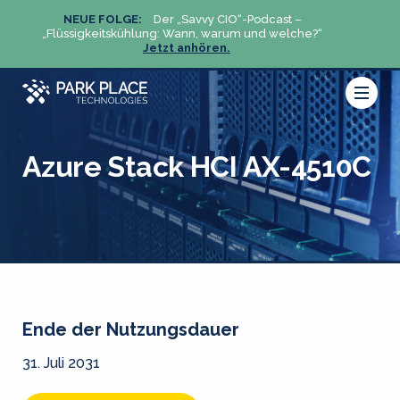
NEUE FOLGE:
Der „Savvy CIO“-Podcast –
N
„Flüssigkeitskühlung: Wann, warum und welche?“
„Flüs
Jetzt anhören.
Azure Stack HCI AX-4510C
Ende der Nutzungsdauer
31. Juli 2031