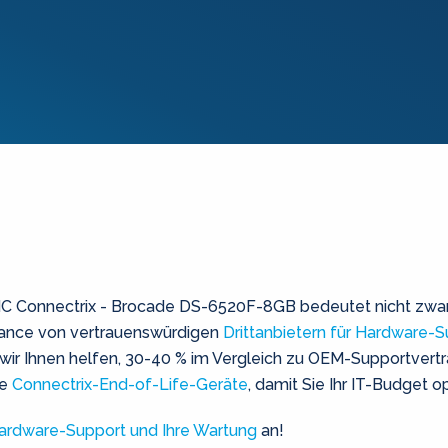
Connectrix - Brocade DS-6520F-8GB bedeutet nicht zwangslä
liance von vertrauenswürdigen
Drittanbietern für Hardware-
r Ihnen helfen, 30-40 % im Vergleich zu OEM-Supportvertr
re
Connectrix-End-of-Life-Geräte
, damit Sie Ihr IT-Budget 
rdware-Support und Ihre Wartung
an!