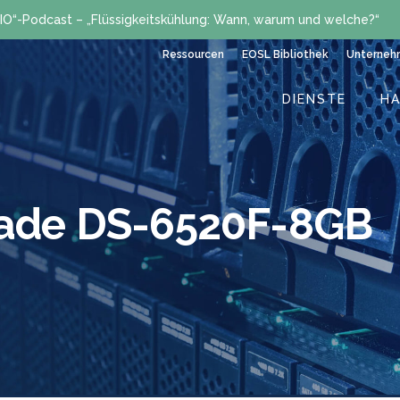
IO“-Podcast – „Flüssigkeitskühlung: Wann, warum und welche?“
Ressourcen
EOSL Bibliothek
Unterneh
DIENSTE
H
cade DS-6520F-8GB