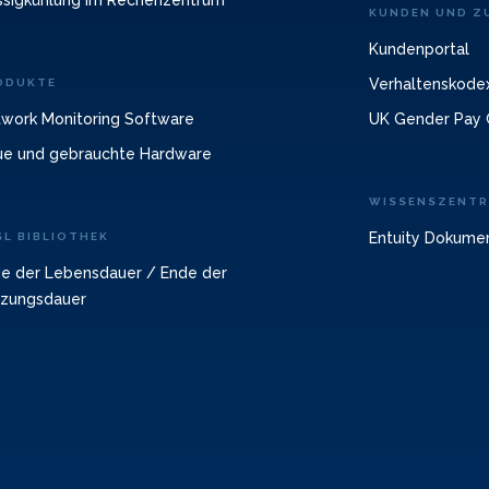
ssigkühlung im Rechenzentrum
KUNDEN UND ZU
Kundenportal
Verhaltenskodex
ODUKTE
work Monitoring Software
UK Gender Pay 
e und gebrauchte Hardware
WISSENSZENT
Entuity Dokume
SL BIBLIOTHEK
e der Lebensdauer / Ende der
zungsdauer