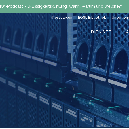
IO“-Podcast – „Flüssigkeitskühlung: Wann, warum und welche?“
Ressourcen
EOSL Bibliothek
Unterneh
DIENSTE
H