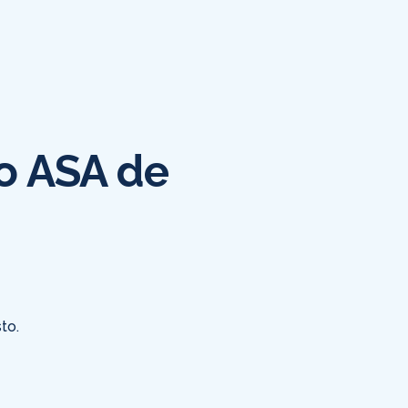
co ASA de
to.