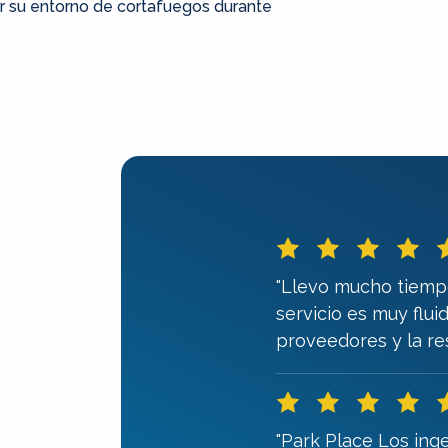
r su entorno de cortafuegos durante
"Llevo mucho tiempo
servicio es muy flu
proveedores y la re
"Park Place Los in