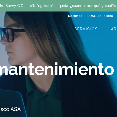
he Savvy CIO» - «Refrigeración líquida: ¿cuándo, por qué y cuál?
Recursos
EOSL Biblioteca
SERVICIOS
HA
 mantenimiento
isco ASA