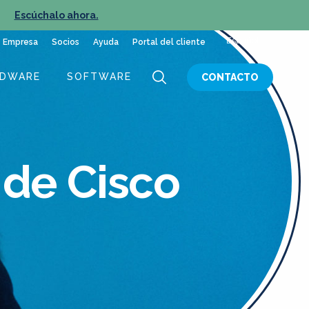
»
Escúchalo ahora.
NUEVO E
Español
Empresa
Socios
Ayuda
Portal del cliente
RDWARE
SOFTWARE
CONTACTO
 de Cisco