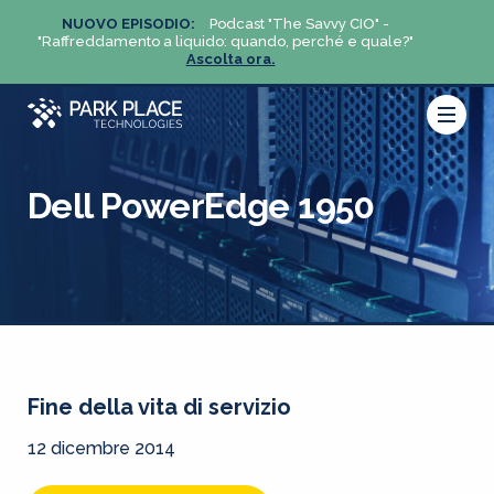
NUOVO EPISODIO:
Podcast "The Savvy CIO" -
NUO
?"
"Raffreddamento a liquido: quando, perché e quale?"
"Raffre
Ascolta ora.
Dell PowerEdge 1950
Fine della vita di servizio
12 dicembre 2014