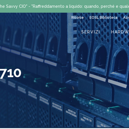
he Savvy CIO" - "Raffreddamento a liquido: quando, perché e qual
Risorse
EOSL Biblioteca
Az
SERVIZI
HARDW
R710