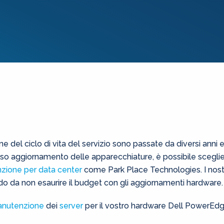
ine del ciclo di vita del servizio sono passate da diversi anni
stoso aggiornamento delle apparecchiature, è possibile sceglier
nzione per data center
come Park Place Technologies. I nostr
odo da non esaurire il budget con gli aggiornamenti hardware.
manutenzione
dei
server
per il vostro hardware Dell PowerEdge