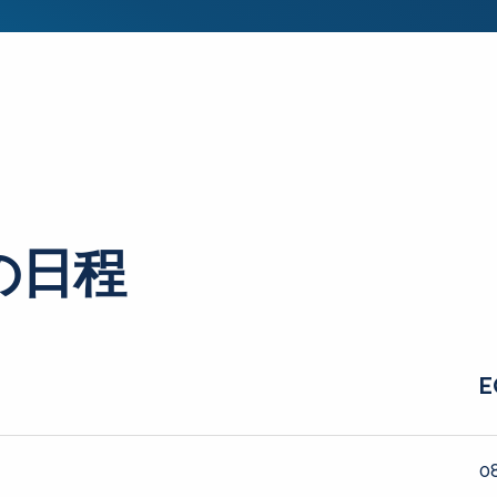
の日程
E
08