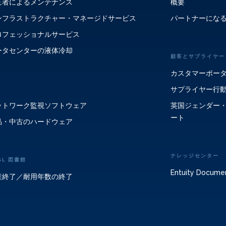
三者によるメンテナンス
概要
ンフラストラクチャー・マネージドサービス
パートナーにな
ロフェッショナルサービス
ータセンターの液体冷却
顧客とサプライヤー
カスタマーポー
サプライヤー行
ットワーク監視ソフトウェア
英国ジェンダー
ート
品・中古のハードウェア
ナレッジセンター
SL 図書館
Entuity Docume
産終了／耐用年数の終了