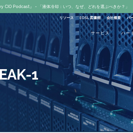
avvy CIO Podcast』 - 「液体冷却：いつ、なぜ、どれを選ぶべきか？」
リソース
EOSL 図書館
会社概要
パ
サービス
ハー
EAK-1