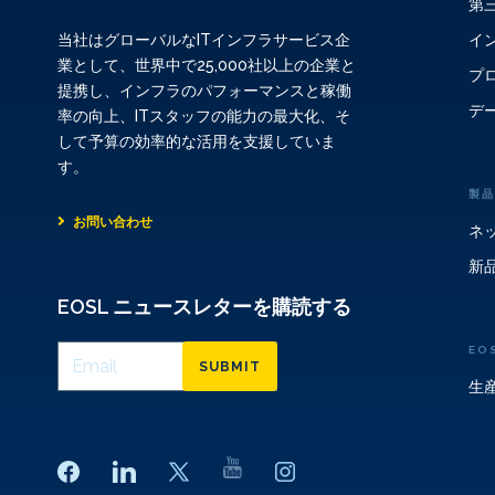
第
イ
当社はグローバルなITインフラサービス企
業として、世界中で25,000社以上の企業と
プ
提携し、インフラのパフォーマンスと稼働
デ
率の向上、ITスタッフの能力の最大化、そ
して予算の効率的な活用を支援していま
す。
製品
お問い合わせ
ネ
新
EOSL ニュースレターを購読する
EO
SUBMIT
生