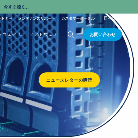
今すぐ聴く。
新
日本語
ートナー
メンテナンスサポート
カスタマーポータル
ドウェア
ソフトウェア
お問い合わせ
ニュースレターの購読