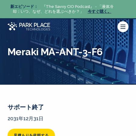
体冷
新エピソード：
『The Savvy CIO Podcast』 - 「液体冷
新エピ
。
却：いつ、なぜ、どれを選ぶべきか？」
今すぐ聴く。
却：い
Meraki MA-ANT-3-F6
サポート終了
2031年12月31日
見積もりを依頼する