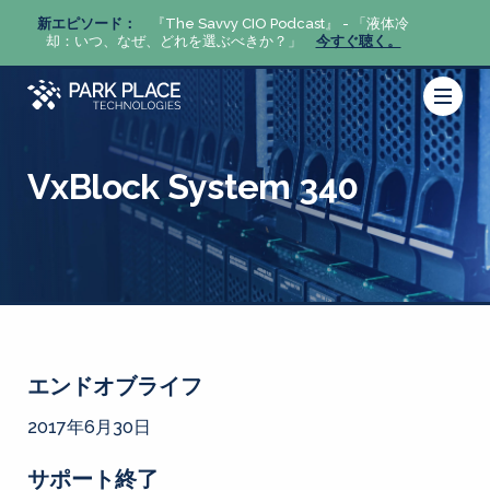
体冷
新エピソード：
『The Savvy CIO Podcast』 - 「液体冷
新エピ
。
却：いつ、なぜ、どれを選ぶべきか？」
今すぐ聴く。
却：い
VxBlock System 340
エンドオブライフ
2017年6月30日
サポート終了