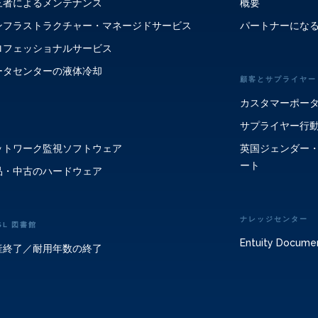
三者によるメンテナンス
概要
ンフラストラクチャー・マネージドサービス
パートナーにな
ロフェッショナルサービス
ータセンターの液体冷却
顧客とサプライヤー
カスタマーポー
サプライヤー行
ットワーク監視ソフトウェア
英国ジェンダー
ート
品・中古のハードウェア
ナレッジセンター
SL 図書館
Entuity Docume
産終了／耐用年数の終了