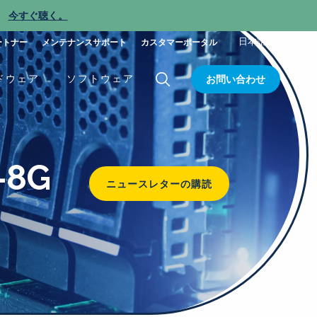
今すぐ聴く。
新
日本語
ートナー
メンテナンスサポート
カスタマーポータル
ドウェア
ソフトウェア
お問い合わせ
-8G
ニュースレターの購読