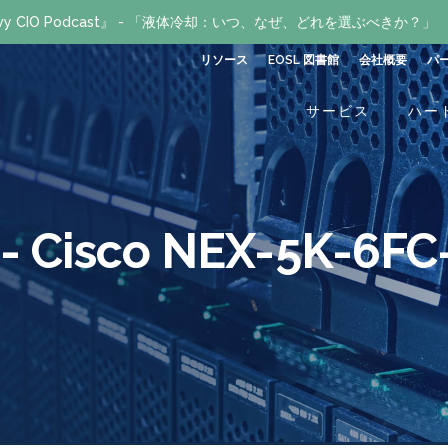
avvy CIO Podcast』 - 「液体冷却：いつ、なぜ、どれを選ぶべきか？」
リソース
EOSL 図書館
会社概要
パ
サービス
ハー
isco NEX-5K-6FC