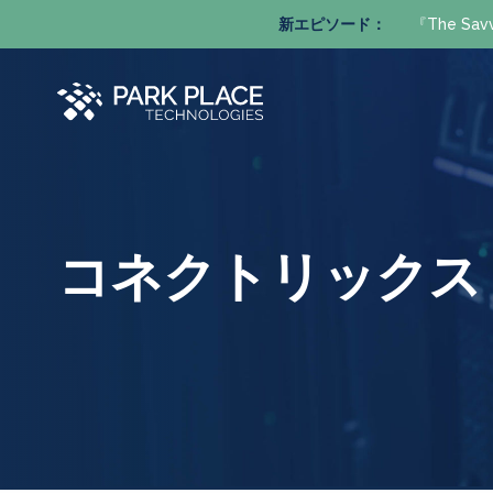
新エピソード：
『The S
コネクトリックス - C