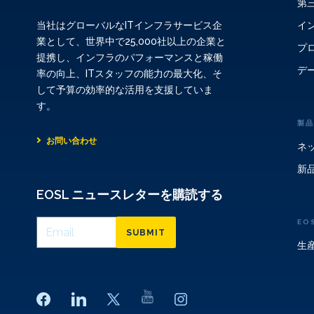
第
イ
当社はグローバルなITインフラサービス企
業として、世界中で25,000社以上の企業と
プ
提携し、インフラのパフォーマンスと稼働
デ
率の向上、ITスタッフの能力の最大化、そ
して予算の効率的な活用を支援していま
す。
製品
お問い合わせ
ネ
新
EOSL ニュースレターを購読する
EO
SUBMIT
生