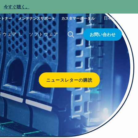
今すぐ聴く。
新
日本語
ートナー
メンテナンスサポート
カスタマーポータル
ドウェア
ソフトウェア
お問い合わせ
ニュースレターの購読