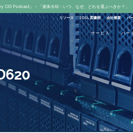
avvy CIO Podcast』 - 「液体冷却：いつ、なぜ、どれを選ぶべきか？」
リソース
EOSL 図書館
会社概要
パ
サービス
ハー
620