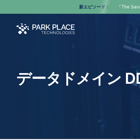
新エピソード：
『The S
データドメイン DD