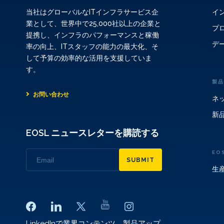
イ
当社はグローバルなITインフラサービス企
業として、世界中で25,000社以上の企業と
プ
提携し、インフラのパフォーマンスと稼働
デ
率の向上、ITスタッフの能力の最大化、そ
して予算の効率的な活用を支援していま
す。
製品
お問い合わせ
ネ
新
EOSL ニュースレターを購読する
EO
SUBMIT
生
LinkedInで業界コンテンツ、製品アップ