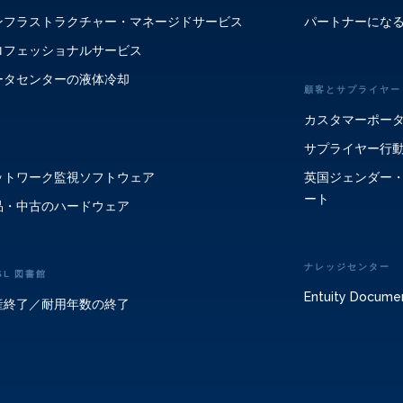
ンフラストラクチャー・マネージドサービス
パートナーにな
ロフェッショナルサービス
ータセンターの液体冷却
顧客とサプライヤー
カスタマーポー
サプライヤー行
ットワーク監視ソフトウェア
英国ジェンダー
ート
品・中古のハードウェア
ナレッジセンター
SL 図書館
Entuity Docume
産終了／耐用年数の終了