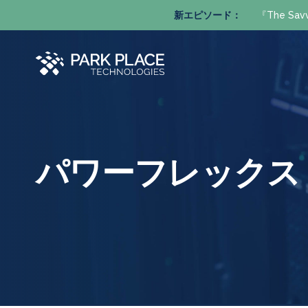
新エピソード：
『The S
パワーフレックス 