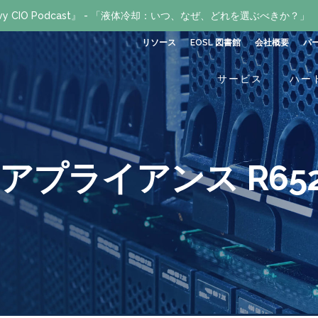
avvy CIO Podcast』 - 「液体冷却：いつ、なぜ、どれを選ぶべきか？」
リソース
EOSL 図書館
会社概要
パ
サービス
ハー
アプライアンス R652