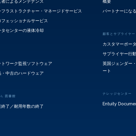
三者によるメンテナンス
概要
ンフラストラクチャー・マネージドサービス
パートナーにな
ロフェッショナルサービス
ータセンターの液体冷却
顧客とサプライヤー
カスタマーポー
サプライヤー行
ットワーク監視ソフトウェア
英国ジェンダー
ート
品・中古のハードウェア
ナレッジセンター
SL 図書館
Entuity Docume
産終了／耐用年数の終了