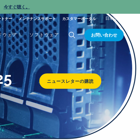
今すぐ聴く。
新
日本語
ートナー
メンテナンスサポート
カスタマーポータル
ドウェア
ソフトウェア
お問い合わせ
5
ニュースレターの購読