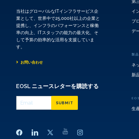
第
イ
当社はグローバルなITインフラサービス企
業として、世界中で25,000社以上の企業と
プ
提携し、インフラのパフォーマンスと稼働
デ
率の向上、ITスタッフの能力の最大化、そ
して予算の効率的な活用を支援していま
す。
製品
お問い合わせ
ネ
新
EOSL ニュースレターを購読する
EO
SUBMIT
生