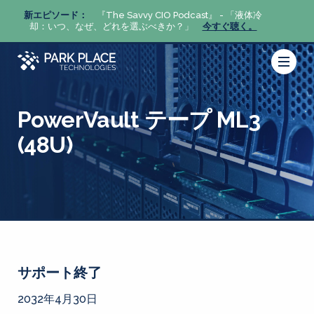
体冷
新エピソード：
『The Savvy CIO Podcast』 - 「液体冷
新エピ
。
却：いつ、なぜ、どれを選ぶべきか？」
今すぐ聴く。
却：い
PowerVault テープ ML3
(48U)
サポート終了
2032年4月30日