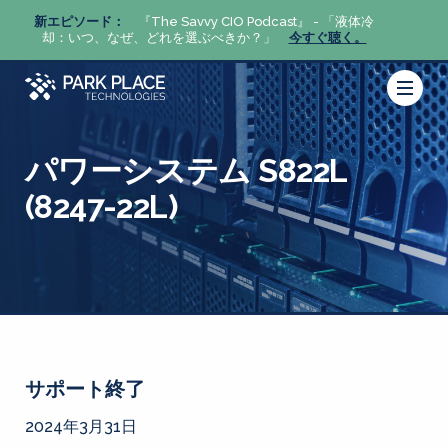
体冷
新エピソード：
『The Savvy CIO Podcast』 - 「液体冷
新エピ
。
却：いつ、なぜ、どれを選ぶべきか？」
今すぐ聴く。
却：い
パワーシステム S822L
(8247-22L)
サポート終了
2024年3月31日