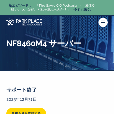
体冷
新エピソード：
『The Savvy CIO Podcast』 - 「液体冷
新エピ
。
却：いつ、なぜ、どれを選ぶべきか？」
今すぐ聴く。
却：い
NF8460M4 サーバー
サポート終了
2023年12月31日
見積もりを依頼する