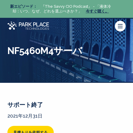
体冷
新エピソード：
『The Savvy CIO Podcast』 - 「液体冷
新エピ
。
却：いつ、なぜ、どれを選ぶべきか？」
今すぐ聴く。
却：い
NF5460M4サーバ
サポート終了
2021年12月31日
見積もりを依頼する