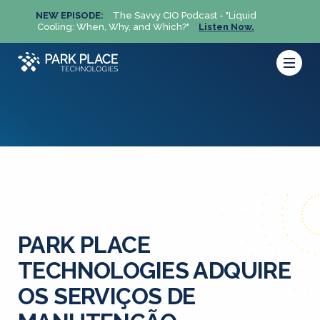
NEW EPISODE:
The Savvy CIO Podcast - "Liquid
NEW 
Cooling: When, Why, and Which?"
Listen Now.
Cool
PARK PLACE
TECHNOLOGIES ADQUIRE
OS SERVIÇOS DE