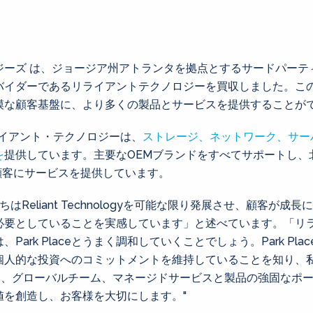
ジーズ は、ジョージア州アトランタを拠点とするサードパーテ
バイダーであるリライアントテクノロジーを買収しました。こ
模な顧客基盤に、より多くの製品とサービスを提供することが
ライアント・テクノロジーは、
ストレージ、ネットワーク、サー
を
提供しています。主要なOEMブランドをすべてサポートし、
顧客にサービスを提供しています。
「私たちはReliant Technologyを可能な限り発展させ、顧客
必要としていることを実感しています」と述べています。「リ
Park Placeとうまく調和していくことでしょう。Park Pl
人的な投資へのコミットメントを維持していることを知り、私は
ース、グローバルチーム、マネージドサービスと製品の強固なポ
値を創造し、お客様を大切にします。"