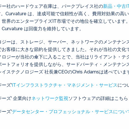
ジー社のハードウェア在庫は、パークプレイス社の
新品・中古I
れます。Curvature は、達成可能で信頼性が高く、費用対効果
世界のエンタープライズIT市場でその地位を確立しています。
urvature は回復力を維持しています。
ロジーは、ストレージ、サーバー、ネットワークのメンテナン
でお客様に大きな節約を提供してきました。それが当社の文化
ノロジーが当社の傘下に入ることで、当社はリライアント・テ
ポートフォリオを提供しながら、サードパーティ・メンテナン
ステクノロジーズ 社長兼CEOのChris Adamsは述べていま
ーズ'
ITインフラストラクチャ・マネジメント・サービス
につ
ーズ' 企業向け
ネットワーク監視
ソフトウェアの詳細はこちら
ーズ'
データセンター・プロフェッショナル・サービスについ