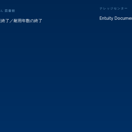
ナレッジセンター
SL 図書館
Entuity Docume
産終了／耐用年数の終了